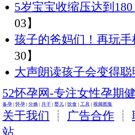
5岁宝宝收缩压达到18
03】
孩子的爸妈们！再玩手
30】
大声朗读孩子会变得聪
52怀孕网-专注女性孕期
备孕
|
怀孕
|
分娩
|
月子
|
婴儿
|
饮食
|
工具
|
视频图集
关于我们
┊
广告合作
┊
站