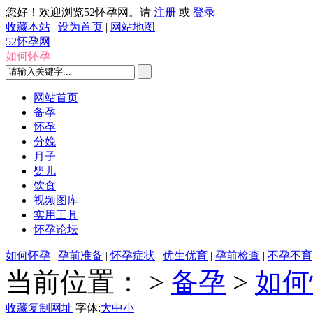
您好！欢迎浏览52怀孕网。请
注册
或
登录
收藏本站
|
设为首页
|
网站地图
52怀孕网
如何怀孕
网站首页
备孕
怀孕
分娩
月子
婴儿
饮食
视频图库
实用工具
怀孕论坛
如何怀孕
|
孕前准备
|
怀孕症状
|
优生优育
|
孕前检查
|
不孕不育
当前位置：
>
备孕
>
如何
收藏
复制网址
字体:
大
中
小