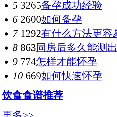
5
3265
备孕成功经验
6
2600
如何备孕
7
1292
有什么方法更容
8
863
同房后多久能测
9
774
怎样才能怀孕
10
669
如何快速怀孕
饮食食谱推荐
更多>>