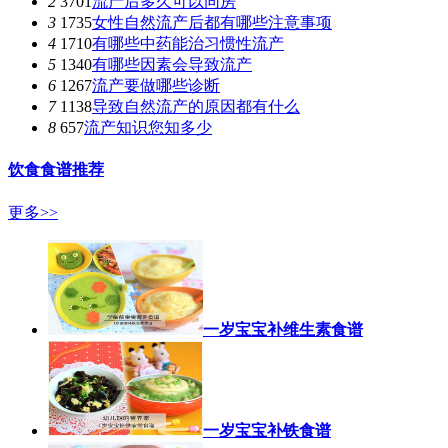
2
3701
流产后多久可以同房
3
1735
女性自然流产后都有哪些注意事项
4
1710
有哪些中药能治习惯性流产
5
1340
有哪些因素会导致流产
6
1267
流产要做哪些诊断
7
1138
导致自然流产的原因都有什么
8
657
流产知识您知多少
饮食食谱推荐
更多>>
一岁宝宝补维生素食谱
一岁宝宝补铁食谱