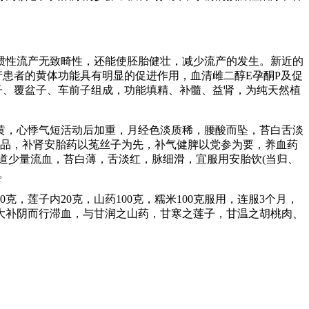
惯性流产无致畸性，还能使胚胎健壮，减少流产的发生。新近的
产患者的黄体功能具有明显的促进作用，血清雌二醇E孕酮P及促
子、覆盆子、车前子组成，功能填精、补髓、益肾，为纯天然植
黄，心悸气短活动后加重，月经色淡质稀，腰酸而坠，苔白舌淡
之品，补肾安胎药以菟丝子为先，补气健脾以党参为要，养血药
道少量流血，苔白薄，舌淡红，脉细滑，宜服用安胎饮(当归、
。
莲子内20克，山药100克，糯米100克服用，连服3个月，
大补阴而行滞血，与甘润之山药，甘寒之莲子，甘温之胡桃肉、