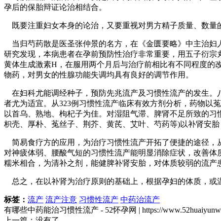
孕后的保胎辩证论治相结合。
既要注重妇女本身的论治，又要重视对男方精子质量、数量
当归芍药散是医圣张仲景的名方，在《金匮要略》中主治妇人
研究发现，本病患者在孕前预防性治疗非常重要，用五子衍宗丸
黄体生成激素H，在服用两个月后与治疗前相比有不同程度的
物药，对男女的性腺功能失调均具有良好的调节作用。
在妇科尤能调经种子，预防先兆流产及习惯性流产的发生。八
者尤为适宜。从323例习惯性流产临床有效方剂分析，药物以
以首乌、熟地、枸杞子为佳。对湿阻气滞、脾肾不足所致的习
枳壳、厚朴、菟丝子、荆芥、黄芪、艾叶、芍药等)以补肾安
简易食疗方的应用，为治疗习惯性流产开拓了便捷的途径，从确诊
对神疲体弱、腰酸气短的习惯性流产能明显消除症状，改善体
糯米相合，为清补之剂，能健脾补肾安胎，对体质较弱的流产
总之，在以补肾为治疗原则的基础上，根据孕妇的体质，或温
标签：
流产
流产注意
习惯性流产
中药治流产
有哪些中药能治习惯性流产 - 52怀孕网 | https://www.52huaiyunw.
上一篇：没有了