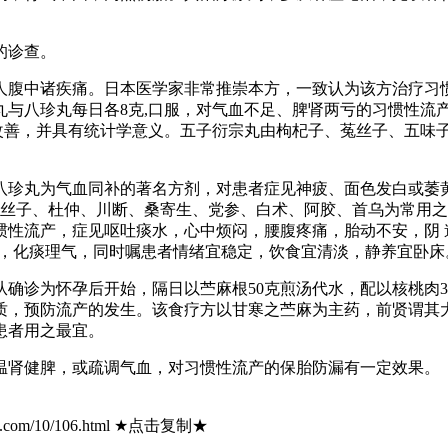
的诊查。
腹中诸疾痛。日本医学家非常推崇本方，一致认为该方治疗习
与八珍丸每日各8克,口服，对气血不足、脾肾两亏的习惯性流
改善，并具有统计学意义。五子衍宗丸由枸杞子、菟丝子、五味
珍丸为气血同补的著名方剂，对患者症见神疲、面色发白或萎
菟丝子、杜仲、川断、桑寄生、党参、白术、阿胶、首乌为常用
惯性流产，症见呕吐痰水，心中烦闷，腰腹疼痛，胎动不安，阴 
胎，化痰理气，同时嘱患者情绪宜稳定，饮食宜清淡，静养宜卧床
为怀孕后开始，隔日以苎麻根50克煎汤代水，配以核桃肉30克，
质，预防流产的发生。该食疗方以甘寒之苎麻为主药，前贤谓其
患者用之最宜。
肾健脾，或疏调气血，对习惯性流产的保胎防漏有一定效果。
com/10/106.html ★点击复制★