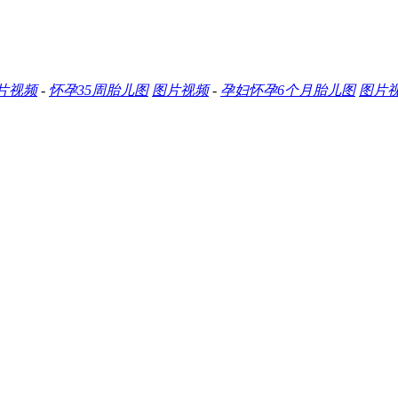
片视频
-
怀孕35周胎儿图
图片视频
-
孕妇怀孕6个月胎儿图
图片