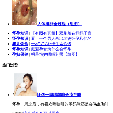
人体排卵全过程（组图）
怀孕知识
|
【有图有真相】双胞胎在妈妈子宫
怀孕知识
|
看！一个男人画出老婆怀孕和他的
婴儿饮食
|
一岁宝宝补维生素食谱
怀孕知识
|
戴避孕套为什么会怀孕
孕妇保健
|
明星辣妈晒哺乳照【组图】
热门浏览
1
怀孕一周喝咖啡会流产吗
怀孕一周之后，有喜欢喝咖啡的孕妈咪还是会喝点咖啡，她