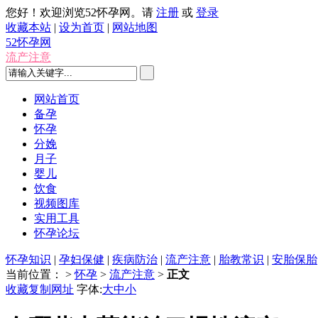
您好！欢迎浏览52怀孕网。请
注册
或
登录
收藏本站
|
设为首页
|
网站地图
52怀孕网
流产注意
网站首页
备孕
怀孕
分娩
月子
婴儿
饮食
视频图库
实用工具
怀孕论坛
怀孕知识
|
孕妇保健
|
疾病防治
|
流产注意
|
胎教常识
|
安胎保胎
当前位置：
>
怀孕
>
流产注意
>
正文
收藏
复制网址
字体:
大
中
小