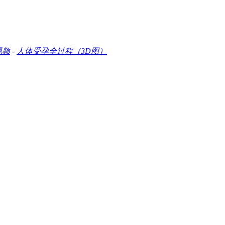
视频
-
人体受孕全过程（3D图）