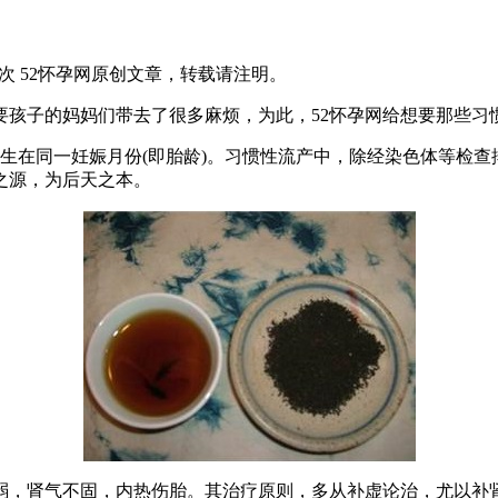
1710次 52怀孕网原创文章，转载请注明。
要孩子的妈妈们带去了很多麻烦，为此，52怀孕网给想要那些习
生在同一妊娠月份(即胎龄)。习惯性流产中，除经染色体等检查
之源，为后天之本。
，肾气不固，内热伤胎。其治疗原则，多从补虚论治，尤以补