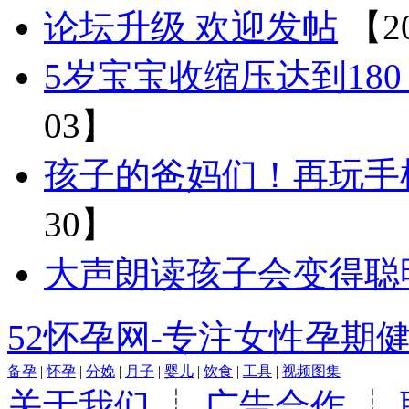
论坛升级 欢迎发帖
【20
5岁宝宝收缩压达到18
03】
孩子的爸妈们！再玩手
30】
大声朗读孩子会变得聪
52怀孕网-专注女性孕期
备孕
|
怀孕
|
分娩
|
月子
|
婴儿
|
饮食
|
工具
|
视频图集
关于我们
┊
广告合作
┊