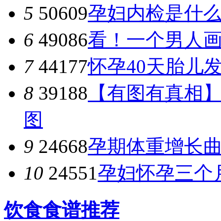
5
50609
孕妇内检是什
6
49086
看！一个男人
7
44177
怀孕40天胎儿
8
39188
【有图有真相
图
9
24668
孕期体重增长
10
24551
孕妇怀孕三个
饮食食谱推荐