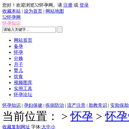
您好！欢迎浏览52怀孕网。请
注册
或
登录
收藏本站
|
设为首页
|
网站地图
52怀孕网
怀孕知识
网站首页
备孕
怀孕
分娩
月子
婴儿
饮食
视频图库
实用工具
怀孕论坛
怀孕知识
|
孕妇保健
|
疾病防治
|
流产注意
|
胎教常识
|
安胎保胎
当前位置：
>
怀孕
>
怀孕
收藏
复制网址
字体:
大
中
小