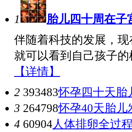
1
胎儿四十周在子
伴随着科技的发展，现
就可以看到自己孩子的样
【详情】
2
393483
怀孕四十天胎
3
264798
怀孕40天胎儿
4
60904
人体排卵全过